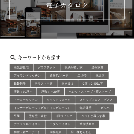
電子カタログ
キーワードから探す
高気密住宅
グラフテクト
収納が多い家
造作家具
アイランドキッチン
造作TVボード
二世帯
無垢床
鉄骨階段
テラス・中庭
吹き抜け
C値：0.45以下
坪数：30坪～
坪数：～29坪
ペレットストーブ・薪ストーブ
トーヨーキッチン
キャットウォーク
スキップフロア・ピアノ
インナーガレージ（ビルトインガレージ）
無垢外壁
ガルバ
平屋
塗り壁・吹付
2階リビング
ペットと暮らす家
ナチュラルテイスト
モダンテイスト
造作洗面台
和室（畳コーナー）
間接照明
梁・柱あらわし