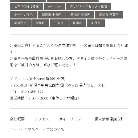
ピアノの弾ける家
adhouse
デザイナーズセレクト住宅
デザイン住宅
新潟市 中央区
新潟市 江南区
新潟市 秋葉区
新発田市
聖籠町
三条市
長岡市
加茂市
建築家が設計するこだわりの注文住宅を、手の届く価格で提供していま
す！
建築事務所や設計事務所をお探しの方、デザイン住宅やデザイナーズ住
宅をご検討の方は、ぜひご覧ください！
アドハウス(R+house 新潟中央店)
〒951-8104 新潟市中央区西大畑町591-13 異人池ヒルズ1F
TEL：0120-355-177
営業時間：9:00～18:00（定休日：水曜日）
会社概要
アクセス
サイトポリシー
個人情報保護方針
ハーバーハウスグループについて