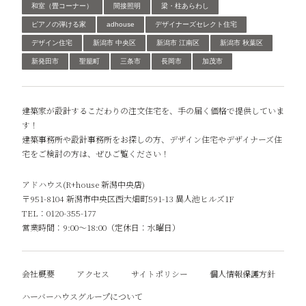
和室（畳コーナー）
間接照明
梁・柱あらわし
ピアノの弾ける家
adhouse
デザイナーズセレクト住宅
デザイン住宅
新潟市 中央区
新潟市 江南区
新潟市 秋葉区
新発田市
聖籠町
三条市
長岡市
加茂市
建築家が設計するこだわりの注文住宅を、手の届く価格で提供していま
す！
建築事務所や設計事務所をお探しの方、デザイン住宅やデザイナーズ住
宅をご検討の方は、ぜひご覧ください！
アドハウス(R+house 新潟中央店)
〒951-8104 新潟市中央区西大畑町591-13 異人池ヒルズ1F
TEL：0120-355-177
営業時間：9:00～18:00（定休日：水曜日）
会社概要
アクセス
サイトポリシー
個人情報保護方針
ハーバーハウスグループについて