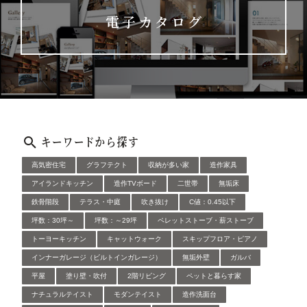
電子カタログ
キーワードから探す
高気密住宅
グラフテクト
収納が多い家
造作家具
アイランドキッチン
造作TVボード
二世帯
無垢床
鉄骨階段
テラス・中庭
吹き抜け
C値：0.45以下
坪数：30坪～
坪数：～29坪
ペレットストーブ・薪ストーブ
トーヨーキッチン
キャットウォーク
スキップフロア・ピアノ
インナーガレージ（ビルトインガレージ）
無垢外壁
ガルバ
平屋
塗り壁・吹付
2階リビング
ペットと暮らす家
ナチュラルテイスト
モダンテイスト
造作洗面台