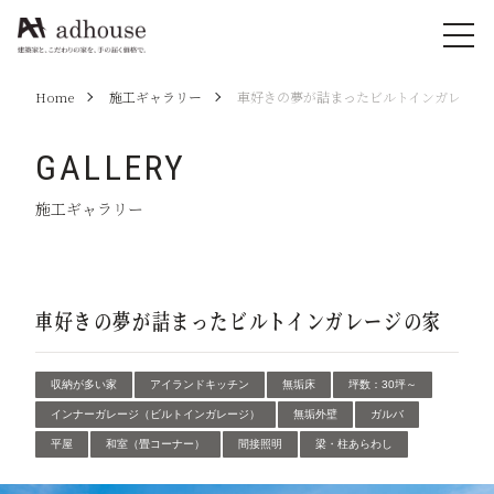
Home
施工ギャラリー
車好きの夢が詰まったビルトインガレージ
GALLERY
施工ギャラリー
車好きの夢が詰まったビルトインガレージの家
収納が多い家
アイランドキッチン
無垢床
坪数：30坪～
インナーガレージ（ビルトインガレージ）
無垢外壁
ガルバ
平屋
和室（畳コーナー）
間接照明
梁・柱あらわし