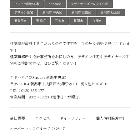
ピアノの弾ける家
adhouse
デザイナーズセレクト住宅
デザイン住宅
新潟市 中央区
新潟市 江南区
新潟市 秋葉区
新発田市
聖籠町
三条市
長岡市
加茂市
建築家が設計するこだわりの注文住宅を、手の届く価格で提供していま
す！
建築事務所や設計事務所をお探しの方、デザイン住宅やデザイナーズ住
宅をご検討の方は、ぜひご覧ください！
アドハウス(R+house 新潟中央店)
〒951-8104 新潟市中央区西大畑町591-13 異人池ヒルズ1F
TEL：0120-355-177
営業時間：9:00～18:00（定休日：水曜日）
会社概要
アクセス
サイトポリシー
個人情報保護方針
ハーバーハウスグループについて