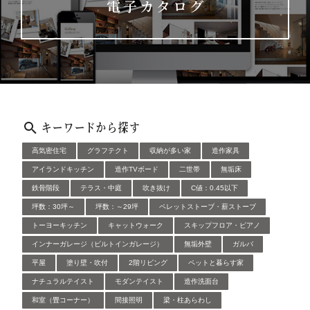
電子カタログ
キーワードから探す
高気密住宅
グラフテクト
収納が多い家
造作家具
アイランドキッチン
造作TVボード
二世帯
無垢床
鉄骨階段
テラス・中庭
吹き抜け
C値：0.45以下
坪数：30坪～
坪数：～29坪
ペレットストーブ・薪ストーブ
トーヨーキッチン
キャットウォーク
スキップフロア・ピアノ
インナーガレージ（ビルトインガレージ）
無垢外壁
ガルバ
平屋
塗り壁・吹付
2階リビング
ペットと暮らす家
ナチュラルテイスト
モダンテイスト
造作洗面台
和室（畳コーナー）
間接照明
梁・柱あらわし