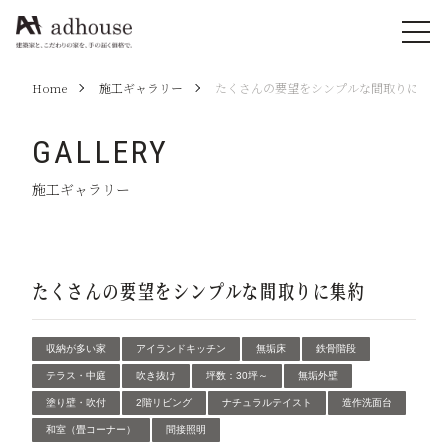
Home
施工ギャラリー
たくさんの要望をシンプルな間取りに集約
GALLERY
施工ギャラリー
たくさんの要望をシンプルな間取りに集約
収納が多い家
アイランドキッチン
無垢床
鉄骨階段
テラス・中庭
吹き抜け
坪数：30坪～
無垢外壁
塗り壁・吹付
2階リビング
ナチュラルテイスト
造作洗面台
和室（畳コーナー）
間接照明