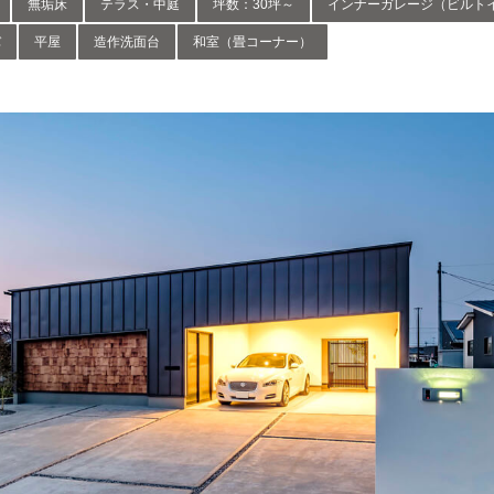
無垢床
テラス・中庭
坪数：30坪～
インナーガレージ（ビルト
バ
平屋
造作洗面台
和室（畳コーナー）