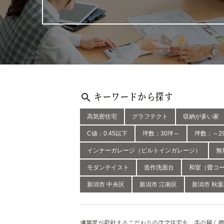
キーワードから探す
高気密住宅
グラフテクト
収納が多い家
C値：0.45以下
坪数：30坪～
坪数：～2
インナーガレージ（ビルトインガレージ）
無
モダンテイスト
造作洗面台
和室（畳コ
新潟市 中央区
新潟市 江南区
新潟市 秋
建築家が設計するこだわりの注文住宅を、手の届く価