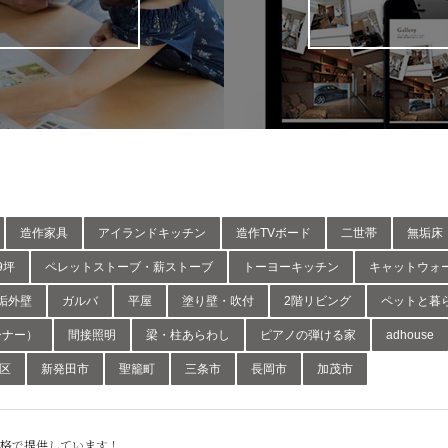
造作家具
アイランドキッチン
造作TVボード
二世帯
無垢床
9坪
ペレットストーブ・薪ストーブ
トーヨーキッチン
キャットウォ
垢外壁
ガルバ
平屋
塗り壁・吹付
2階リビング
ペットと暮
ーナー）
間接照明
梁・柱あらわし
ピアノの弾ける家
adhouse
葉区
新発田市
聖籠町
三条市
長岡市
加茂市
格で提供しています！