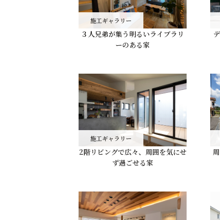
施工ギャラリー
３人兄弟が集う明るいライブラリ
デ
ーのある家
施工ギャラリー
2階リビングで広々、周囲を気にせ
周
ず過ごせる家