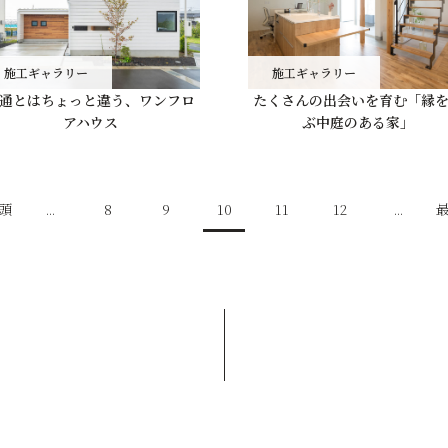
施工ギャラリー
施工ギャラリー
通とはちょっと違う、ワンフロ
たくさんの出会いを育む「縁
アハウス
ぶ中庭のある家」
先頭
...
8
9
10
11
12
...
最