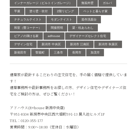
インナーガレージ（ビルトインガレージ）
無垢外壁
ガルバ
平屋
塗り壁・吹付
2階リビング
ペットと暮らす家
ナチュラルテイスト
モダンテイスト
造作洗面台
和室（畳コーナー）
間接照明
梁・柱あらわし
ピアノの弾ける家
adhouse
デザイナーズセレクト住宅
デザイン住宅
新潟市 中央区
新潟市 江南区
新潟市 秋葉区
新発田市
聖籠町
三条市
長岡市
加茂市
建築家が設計するこだわりの注文住宅を、手の届く価格で提供していま
す！
建築事務所や設計事務所をお探しの方、デザイン住宅やデザイナーズ住
宅をご検討の方は、ぜひご覧ください！
アドハウス(R+house 新潟中央店)
〒951-8104 新潟市中央区西大畑町591-13 異人池ヒルズ1F
TEL：0120-355-177
営業時間：9:00～18:00（定休日：水曜日）