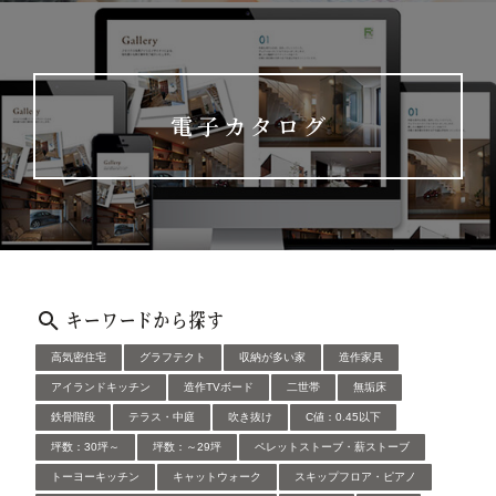
電子カタログ
キーワードから探す
高気密住宅
グラフテクト
収納が多い家
造作家具
アイランドキッチン
造作TVボード
二世帯
無垢床
鉄骨階段
テラス・中庭
吹き抜け
C値：0.45以下
坪数：30坪～
坪数：～29坪
ペレットストーブ・薪ストーブ
トーヨーキッチン
キャットウォーク
スキップフロア・ピアノ