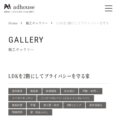
Home
施工ギャラリー
LDKを2階にしてプライバシーを守る家
GALLERY
施工ギャラリー
LDKを2階にしてプライバシーを守る家
造作家具
無垢床
鉄骨階段
吹き抜け
坪数：30坪～
トーヨーキッチン
インナーガレージ（ビルトインガレージ）
無垢外壁
平屋
塗り壁・吹付
2階リビング
造作洗面台
間接照明
梁・柱あらわし