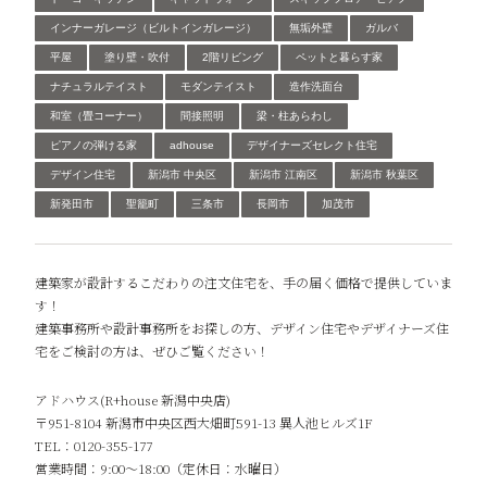
インナーガレージ（ビルトインガレージ）
無垢外壁
ガルバ
平屋
塗り壁・吹付
2階リビング
ペットと暮らす家
ナチュラルテイスト
モダンテイスト
造作洗面台
和室（畳コーナー）
間接照明
梁・柱あらわし
ピアノの弾ける家
adhouse
デザイナーズセレクト住宅
デザイン住宅
新潟市 中央区
新潟市 江南区
新潟市 秋葉区
新発田市
聖籠町
三条市
長岡市
加茂市
建築家が設計するこだわりの注文住宅を、手の届く価格で提供していま
す！
建築事務所や設計事務所をお探しの方、デザイン住宅やデザイナーズ住
宅をご検討の方は、ぜひご覧ください！
アドハウス(R+house 新潟中央店)
〒951-8104 新潟市中央区西大畑町591-13 異人池ヒルズ1F
TEL：0120-355-177
営業時間：9:00～18:00（定休日：水曜日）