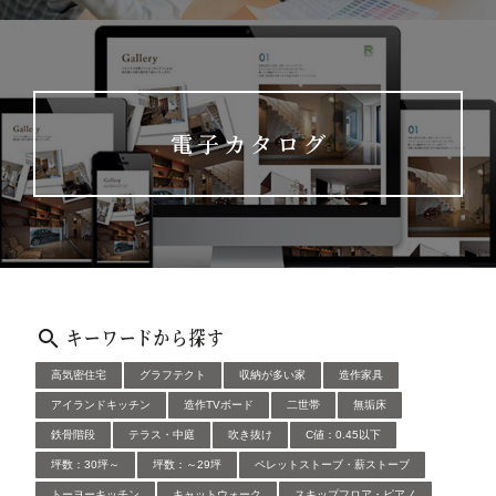
電子カタログ
キーワードから探す
高気密住宅
グラフテクト
収納が多い家
造作家具
アイランドキッチン
造作TVボード
二世帯
無垢床
鉄骨階段
テラス・中庭
吹き抜け
C値：0.45以下
坪数：30坪～
坪数：～29坪
ペレットストーブ・薪ストーブ
トーヨーキッチン
キャットウォーク
スキップフロア・ピアノ