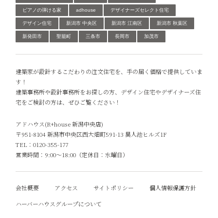
ピアノの弾ける家
adhouse
デザイナーズセレクト住宅
デザイン住宅
新潟市 中央区
新潟市 江南区
新潟市 秋葉区
新発田市
聖籠町
三条市
長岡市
加茂市
建築家が設計するこだわりの注文住宅を、手の届く価格で提供していま
す！
建築事務所や設計事務所をお探しの方、デザイン住宅やデザイナーズ住
宅をご検討の方は、ぜひご覧ください！
アドハウス(R+house 新潟中央店)
〒951-8104 新潟市中央区西大畑町591-13 異人池ヒルズ1F
TEL：0120-355-177
営業時間：9:00～18:00（定休日：水曜日）
会社概要
アクセス
サイトポリシー
個人情報保護方針
ハーバーハウスグループについて