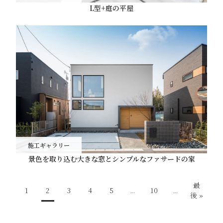
L型+庭の平屋
施工ギャラリー
景色を取り込む大きな窓とシンプルなファサードの家
最
1
2
3
4
5
...
10
...
後 »