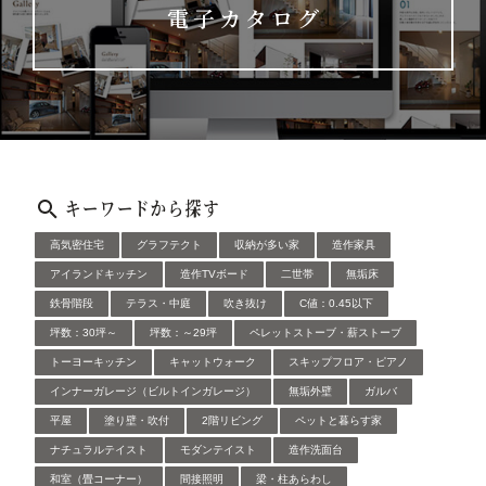
電子カタログ
キーワードから探す
高気密住宅
グラフテクト
収納が多い家
造作家具
アイランドキッチン
造作TVボード
二世帯
無垢床
鉄骨階段
テラス・中庭
吹き抜け
C値：0.45以下
坪数：30坪～
坪数：～29坪
ペレットストーブ・薪ストーブ
トーヨーキッチン
キャットウォーク
スキップフロア・ピアノ
インナーガレージ（ビルトインガレージ）
無垢外壁
ガルバ
平屋
塗り壁・吹付
2階リビング
ペットと暮らす家
ナチュラルテイスト
モダンテイスト
造作洗面台
和室（畳コーナー）
間接照明
梁・柱あらわし