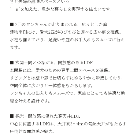
さと夫婦の趣味スペースという
“＋α”を加えた、豊かな暮らしを実現する住まいです。
■ 2匹のワンちゃんが走りまわれる、広々とした庭
建物南側には、愛犬2匹がのびのびと遊べる広い庭を確保。
水栓も備えており、足洗いや庭のお手入れもスムーズに行え
ます。
■ 玄関土間とつながる、開放感のあるLDK
玄関脇には、愛犬のための専用土間スペースを確保。
リビングとは壁や扉で仕切らずにゆるやかに隣接しており、
空間全体に広がりと一体感をもたらします。
ワンちゃんの出入りもスムーズで、家族にとっても快適な動
線を叶える設計です。
■ 採光・開放感に優れた高天井LDK
中心に位置するLDKは、天井高3〜4mの勾配天井がもたらす
圧倒的な開放感が魅力。