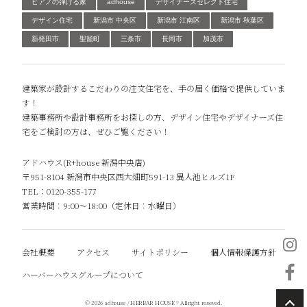
ピアノの弾ける家
adhouse
デザイナーズセレクト住宅
デザイン住宅
新潟市 中央区
新潟市 江南区
新潟市 秋葉区
新発田市
聖籠町
三条市
長岡市
加茂市
建築家が設計するこだわりの注文住宅を、手の届く価格で提供していま
す！
建築事務所や設計事務所をお探しの方、デザイン住宅やデザイナーズ住
宅をご検討の方は、ぜひご覧ください！
アドハウス(R+house 新潟中央店)
〒951-8104 新潟市中央区西大畑町591-13 異人池ヒルズ1F
TEL：0120-355-177
営業時間：9:00～18:00（定休日：水曜日）
会社概要
アクセス
サイトポリシー
個人情報保護方針
ハーバーハウスグループについて
© 2026 adhouse / HERBAR HOUSE ® Allright reseved.