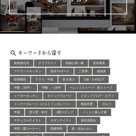
キーワードから探す
高気密住宅
グラフテクト
収納が多い家
造作家具
アイランドキッチン
造作TVボード
二世帯
無垢床
鉄骨階段
テラス・中庭
吹き抜け
C値：0.45以下
坪数：30坪～
坪数：～29坪
ペレットストーブ・薪ストーブ
トーヨーキッチン
キャットウォーク
スキップフロア・ピアノ
インナーガレージ（ビルトインガレージ）
無垢外壁
ガルバ
平屋
塗り壁・吹付
2階リビング
ペットと暮らす家
ナチュラルテイスト
モダンテイスト
造作洗面台
和室（畳コーナー）
間接照明
梁・柱あらわし