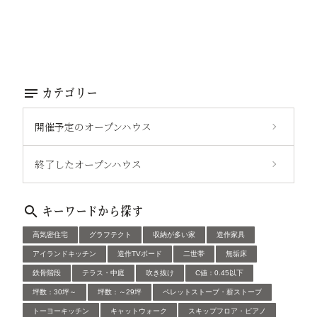
カテゴリー
開催予定のオープンハウス
終了したオープンハウス
キーワードから探す
高気密住宅
グラフテクト
収納が多い家
造作家具
アイランドキッチン
造作TVボード
二世帯
無垢床
鉄骨階段
テラス・中庭
吹き抜け
C値：0.45以下
坪数：30坪～
坪数：～29坪
ペレットストーブ・薪ストーブ
トーヨーキッチン
キャットウォーク
スキップフロア・ピアノ