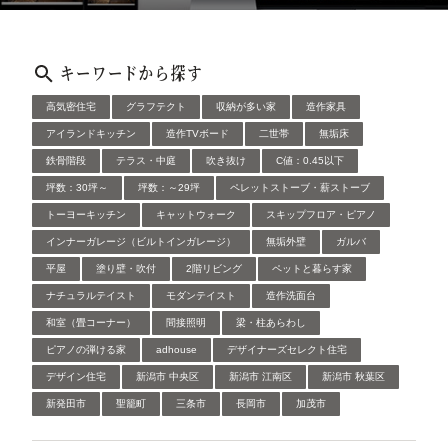
キーワードから探す
高気密住宅
グラフテクト
収納が多い家
造作家具
アイランドキッチン
造作TVボード
二世帯
無垢床
鉄骨階段
テラス・中庭
吹き抜け
C値：0.45以下
坪数：30坪～
坪数：～29坪
ペレットストーブ・薪ストーブ
トーヨーキッチン
キャットウォーク
スキップフロア・ピアノ
インナーガレージ（ビルトインガレージ）
無垢外壁
ガルバ
平屋
塗り壁・吹付
2階リビング
ペットと暮らす家
ナチュラルテイスト
モダンテイスト
造作洗面台
和室（畳コーナー）
間接照明
梁・柱あらわし
ピアノの弾ける家
adhouse
デザイナーズセレクト住宅
デザイン住宅
新潟市 中央区
新潟市 江南区
新潟市 秋葉区
新発田市
聖籠町
三条市
長岡市
加茂市