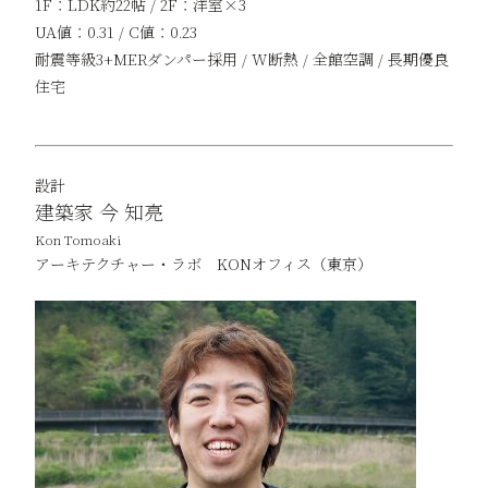
1F：LDK約22帖 / 2F：洋室×3
UA値：0.31 / C値：0.23
耐震等級3+MERダンパー採用 / W断熱 / 全館空調 / 長期優良
住宅
設計
建築家 今 知亮
Kon Tomoaki
アーキテクチャー・ラボ KONオフィス（東京）