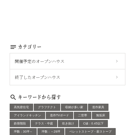
カテゴリー
開催予定のオープンハウス
終了したオープンハウス
キーワードから探す
高気密住宅
グラフテクト
収納が多い家
造作家具
アイランドキッチン
造作TVボード
二世帯
無垢床
鉄骨階段
テラス・中庭
吹き抜け
C値：0.45以下
坪数：30坪～
坪数：～29坪
ペレットストーブ・薪ストーブ