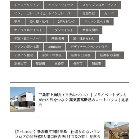
トーヨーキッチン
キャットウォーク
スキップフロア・ピアノ
インナーガレージ（ビルトインガレージ）
無垢外壁
ガルバ
平屋
塗り壁・吹付
2階リビング
ペットと暮らす家
ナチュラルテイスト
モダンテイスト
造作洗面台
和室（畳コーナー）
間接照明
梁・柱あらわし
ピアノの弾ける家
adhouse
デザイナーズセレクト住宅
デザイン住宅
新潟市 中央区
新潟市 江南区
新潟市 秋葉区
新発田市
聖籠町
三条市
長岡市
加茂市
三条市上須頃（モデルハウス） | プライベートデッキ
が内と外をつなぐ 高気密高断熱のコートハウス | 見学
会
【R+house】新潟市江南区所島｜仕切りのないワン
フロアの開放感!!大開口吹き抜けLDKの家｜ 見学会