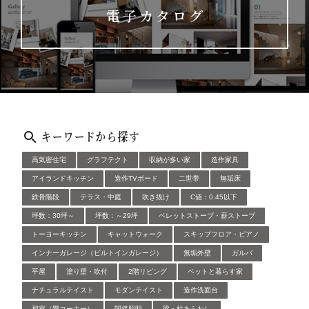
電子カタログ
キーワードから探す
高気密住宅
グラフテクト
収納が多い家
造作家具
アイランドキッチン
造作TVボード
二世帯
無垢床
鉄骨階段
テラス・中庭
吹き抜け
C値：0.45以下
坪数：30坪～
坪数：～29坪
ペレットストーブ・薪ストーブ
トーヨーキッチン
キャットウォーク
スキップフロア・ピアノ
インナーガレージ（ビルトインガレージ）
無垢外壁
ガルバ
平屋
塗り壁・吹付
2階リビング
ペットと暮らす家
ナチュラルテイスト
モダンテイスト
造作洗面台
和室（畳コーナー）
間接照明
梁・柱あらわし