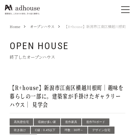
Home
オープンハウス
【R+house】新潟市江南区横越川根町｜
OPEN HOUSE
終了したオープンハウス
【R+house】新潟市江南区横越川根町｜趣味を
暮らしの一部に。建築家が手掛けたギャラリー
ハウス｜ 見学会
高気密住宅
収納が多い家
造作家具
造作TVボード
吹き抜け
C値：0.45以下
坪数：30坪～
デザイン住宅