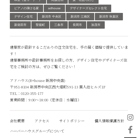
ピアノの弾ける家
adhouse
デザイナーズセレクト住宅
デザイン住宅
新潟市 中央区
新潟市 江南区
新潟市 秋葉区
新発田市
聖籠町
三条市
長岡市
加茂市
建築家が設計するこだわりの注文住宅を、手の届く価格で提供していま
す！
建築事務所や設計事務所をお探しの方、デザイン住宅やデザイナーズ住
宅をご検討の方は、ぜひご覧ください！
アドハウス(R+house 新潟中央店)
〒951-8104 新潟市中央区西大畑町591-13 異人池ヒルズ1F
TEL：0120-355-177
営業時間：9:00～18:00（定休日：水曜日）
会社概要
アクセス
サイトポリシー
個人情報保護方針
ハーバーハウスグループについて