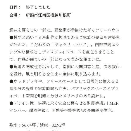
日程：
終了しました
会場：
新潟市江南区横越川根町
趣味を暮らしの一部に。建築家が手掛けたギャラリーハウス
●模型とぬいぐるみ制作が趣味であるご家族の要望を建築家
が叶えた、こだわりの「ギャラリーハウス」。内部空間はシ
ンプルな構成としディスプレイスペースを点在させること
で、作品が住まいの一部となって豊かな住まいに。
●角地の開放性を活かして、南側に大開口窓と庭、吹き抜け
を設計。風と明るさを住まい全体に取り込みます。
●ウッドデッキや、フリースペースとして日常的に使える２
階部分の設計で家族時間も充実。パブリックスペースとプラ
イベート空間を明確に分けたメリハリのある設計に。
●デザイン性＋快適に永く安全に暮らせる耐震等級3＋MER
ダンパー、耐風等級2、断熱等性能等級6の長期優良住宅。
敷地：56.64坪 / 延床：32.92坪