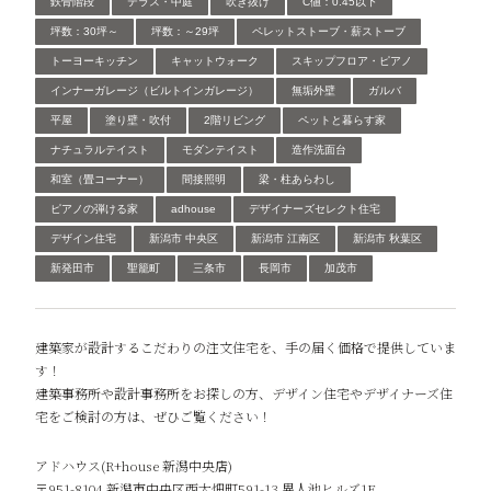
鉄骨階段
テラス・中庭
吹き抜け
C値：0.45以下
坪数：30坪～
坪数：～29坪
ペレットストーブ・薪ストーブ
トーヨーキッチン
キャットウォーク
スキップフロア・ピアノ
インナーガレージ（ビルトインガレージ）
無垢外壁
ガルバ
平屋
塗り壁・吹付
2階リビング
ペットと暮らす家
ナチュラルテイスト
モダンテイスト
造作洗面台
和室（畳コーナー）
間接照明
梁・柱あらわし
ピアノの弾ける家
adhouse
デザイナーズセレクト住宅
デザイン住宅
新潟市 中央区
新潟市 江南区
新潟市 秋葉区
新発田市
聖籠町
三条市
長岡市
加茂市
建築家が設計するこだわりの注文住宅を、手の届く価格で提供していま
す！
建築事務所や設計事務所をお探しの方、デザイン住宅やデザイナーズ住
宅をご検討の方は、ぜひご覧ください！
アドハウス(R+house 新潟中央店)
〒951-8104 新潟市中央区西大畑町591-13 異人池ヒルズ1F