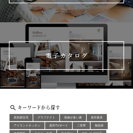
電子カタログ
キーワードから探す
高気密住宅
グラフテクト
収納が多い家
造作家具
アイランドキッチン
造作TVボード
二世帯
無垢床