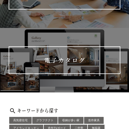
電子カタログ
キーワードから探す
高気密住宅
グラフテクト
収納が多い家
造作家具
アイランドキッチン
造作TVボード
二世帯
無垢床