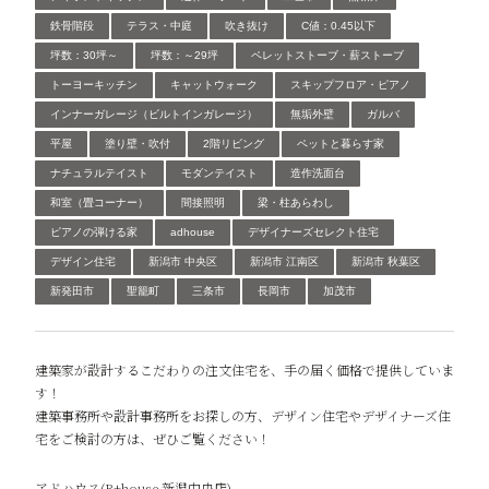
鉄骨階段
テラス・中庭
吹き抜け
C値：0.45以下
坪数：30坪～
坪数：～29坪
ペレットストーブ・薪ストーブ
トーヨーキッチン
キャットウォーク
スキップフロア・ピアノ
インナーガレージ（ビルトインガレージ）
無垢外壁
ガルバ
平屋
塗り壁・吹付
2階リビング
ペットと暮らす家
ナチュラルテイスト
モダンテイスト
造作洗面台
和室（畳コーナー）
間接照明
梁・柱あらわし
ピアノの弾ける家
adhouse
デザイナーズセレクト住宅
デザイン住宅
新潟市 中央区
新潟市 江南区
新潟市 秋葉区
新発田市
聖籠町
三条市
長岡市
加茂市
建築家が設計するこだわりの注文住宅を、手の届く価格で提供していま
す！
建築事務所や設計事務所をお探しの方、デザイン住宅やデザイナーズ住
宅をご検討の方は、ぜひご覧ください！
アドハウス(R+house 新潟中央店)