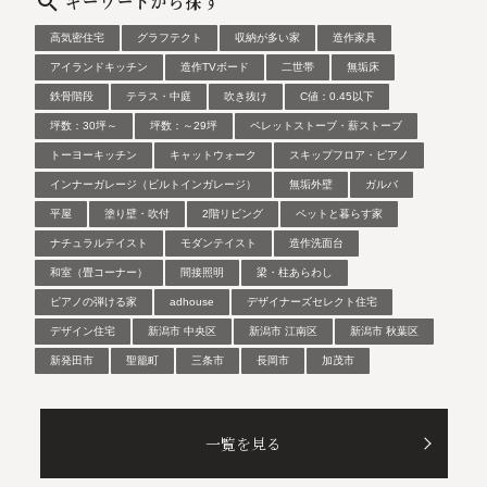
高気密住宅
グラフテクト
収納が多い家
造作家具
アイランドキッチン
造作TVボード
二世帯
無垢床
鉄骨階段
テラス・中庭
吹き抜け
C値：0.45以下
坪数：30坪～
坪数：～29坪
ペレットストーブ・薪ストーブ
トーヨーキッチン
キャットウォーク
スキップフロア・ピアノ
インナーガレージ（ビルトインガレージ）
無垢外壁
ガルバ
平屋
塗り壁・吹付
2階リビング
ペットと暮らす家
ナチュラルテイスト
モダンテイスト
造作洗面台
和室（畳コーナー）
間接照明
梁・柱あらわし
ピアノの弾ける家
adhouse
デザイナーズセレクト住宅
デザイン住宅
新潟市 中央区
新潟市 江南区
新潟市 秋葉区
新発田市
聖籠町
三条市
長岡市
加茂市
一覧を見る