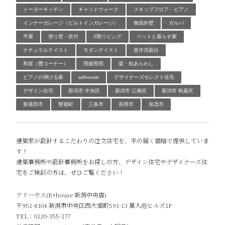
トーヨーキッチン
キャットウォーク
スキップフロア・ピアノ
インナーガレージ（ビルトインガレージ）
無垢外壁
ガルバ
平屋
塗り壁・吹付
2階リビング
ペットと暮らす家
ナチュラルテイスト
モダンテイスト
造作洗面台
和室（畳コーナー）
間接照明
梁・柱あらわし
ピアノの弾ける家
adhouse
デザイナーズセレクト住宅
デザイン住宅
新潟市 中央区
新潟市 江南区
新潟市 秋葉区
新発田市
聖籠町
三条市
長岡市
加茂市
建築家が設計するこだわりの注文住宅を、手の届く価格で提供していま
す！
建築事務所や設計事務所をお探しの方、デザイン住宅やデザイナーズ住
宅をご検討の方は、ぜひご覧ください！
アドハウス(R+house 新潟中央店)
〒951-8104 新潟市中央区西大畑町591-13 異人池ヒルズ1F
TEL：0120-355-177