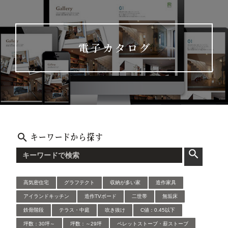
電子カタログ
キーワードから探す
高気密住宅
グラフテクト
収納が多い家
造作家具
アイランドキッチン
造作TVボード
二世帯
無垢床
鉄骨階段
テラス・中庭
吹き抜け
C値：0.45以下
坪数：30坪～
坪数：～29坪
ペレットストーブ・薪ストーブ