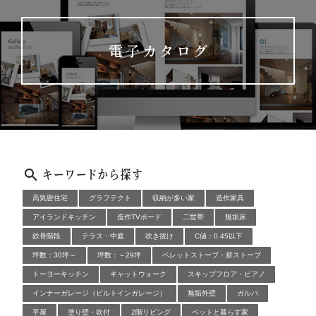
電子カタログ
キーワードから探す
高気密住宅
グラフテクト
収納が多い家
造作家具
アイランドキッチン
造作TVボード
二世帯
無垢床
鉄骨階段
テラス・中庭
吹き抜け
C値：0.45以下
坪数：30坪～
坪数：～29坪
ペレットストーブ・薪ストーブ
トーヨーキッチン
キャットウォーク
スキップフロア・ピアノ
インナーガレージ（ビルトインガレージ）
無垢外壁
ガルバ
平屋
塗り壁・吹付
2階リビング
ペットと暮らす家