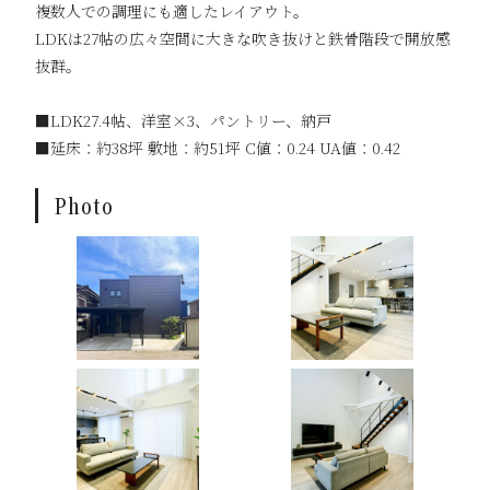
複数人での調理にも適したレイアウト。
LDKは27帖の広々空間に大きな吹き抜けと鉄骨階段で開放感
抜群。
■LDK27.4帖、洋室×3、パントリー、納戸
■延床：約38坪 敷地：約51坪 C値：0.24 UA値：0.42
Photo