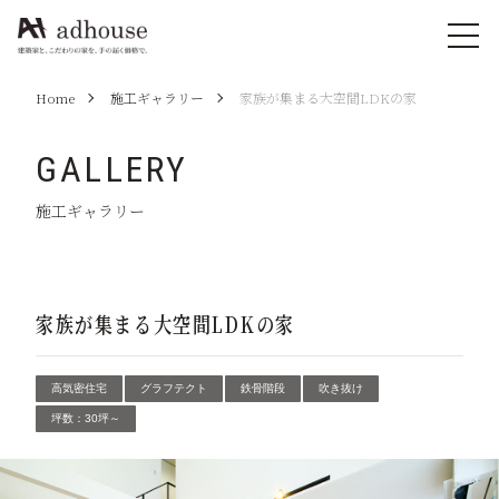
Home
施工ギャラリー
家族が集まる大空間LDKの家
GALLERY
施工ギャラリー
家族が集まる大空間LDKの家
高気密住宅
グラフテクト
鉄骨階段
吹き抜け
坪数：30坪～