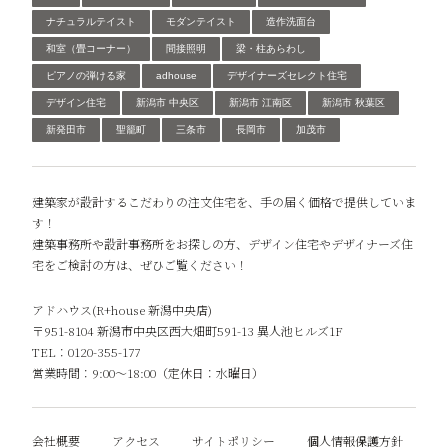
ナチュラルテイスト
モダンテイスト
造作洗面台
和室（畳コーナー）
間接照明
梁・柱あらわし
ピアノの弾ける家
adhouse
デザイナーズセレクト住宅
デザイン住宅
新潟市 中央区
新潟市 江南区
新潟市 秋葉区
新発田市
聖籠町
三条市
長岡市
加茂市
建築家が設計するこだわりの注文住宅を、手の届く価格で提供していま
す！
建築事務所や設計事務所をお探しの方、デザイン住宅やデザイナーズ住
宅をご検討の方は、ぜひご覧ください！
アドハウス(R+house 新潟中央店)
〒951-8104 新潟市中央区西大畑町591-13 異人池ヒルズ1F
TEL：0120-355-177
営業時間：9:00～18:00（定休日：水曜日）
会社概要
アクセス
サイトポリシー
個人情報保護方針