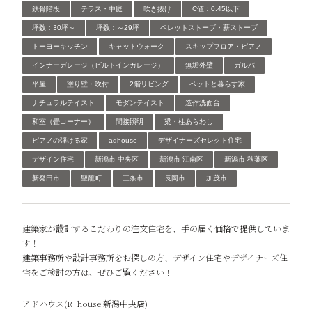
鉄骨階段
テラス・中庭
吹き抜け
C値：0.45以下
坪数：30坪～
坪数：～29坪
ペレットストーブ・薪ストーブ
トーヨーキッチン
キャットウォーク
スキップフロア・ピアノ
インナーガレージ（ビルトインガレージ）
無垢外壁
ガルバ
平屋
塗り壁・吹付
2階リビング
ペットと暮らす家
ナチュラルテイスト
モダンテイスト
造作洗面台
和室（畳コーナー）
間接照明
梁・柱あらわし
ピアノの弾ける家
adhouse
デザイナーズセレクト住宅
デザイン住宅
新潟市 中央区
新潟市 江南区
新潟市 秋葉区
新発田市
聖籠町
三条市
長岡市
加茂市
建築家が設計するこだわりの注文住宅を、手の届く価格で提供していま
す！
建築事務所や設計事務所をお探しの方、デザイン住宅やデザイナーズ住
宅をご検討の方は、ぜひご覧ください！
アドハウス(R+house 新潟中央店)