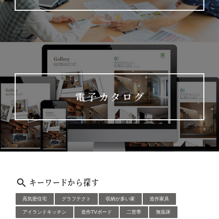
電子カタログ
キーワードから探す
高気密住宅
グラフテクト
収納が多い家
造作家具
アイランドキッチン
造作TVボード
二世帯
無垢床