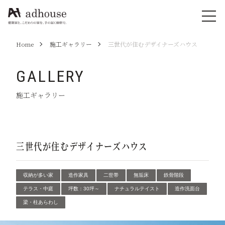
Home
施工ギャラリー
三世代が住むデザイナーズハウス
GALLERY
施工ギャラリー
三世代が住むデザイナーズハウス
収納が多い家
造作家具
二世帯
無垢床
鉄骨階段
テラス・中庭
坪数：30坪～
ナチュラルテイスト
造作洗面台
梁・柱あらわし