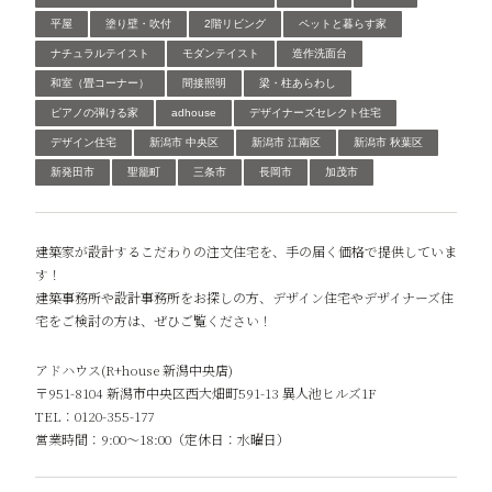
平屋
塗り壁・吹付
2階リビング
ペットと暮らす家
ナチュラルテイスト
モダンテイスト
造作洗面台
和室（畳コーナー）
間接照明
梁・柱あらわし
ピアノの弾ける家
adhouse
デザイナーズセレクト住宅
デザイン住宅
新潟市 中央区
新潟市 江南区
新潟市 秋葉区
新発田市
聖籠町
三条市
長岡市
加茂市
建築家が設計するこだわりの注文住宅を、手の届く価格で提供していま
す！
建築事務所や設計事務所をお探しの方、デザイン住宅やデザイナーズ住
宅をご検討の方は、ぜひご覧ください！
アドハウス(R+house 新潟中央店)
〒951-8104 新潟市中央区西大畑町591-13 異人池ヒルズ1F
TEL：0120-355-177
営業時間：9:00～18:00（定休日：水曜日）