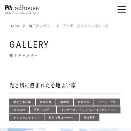
Home
施工ギャラリー
光と風に包まれた心地よい家
GALLERY
施工ギャラリー
光と風に包まれた心地よい家
収納が多い家
造作家具
無垢床
鉄骨階段
テラス・中庭
吹き抜け
坪数：30坪～
インナーガレージ（ビルトインガレージ）
ナチュラルテイスト
和室（畳コーナー）
間接照明