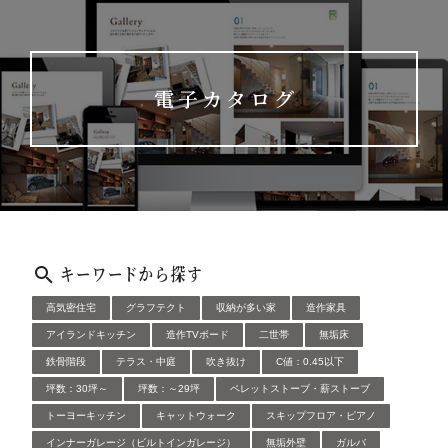
電子カタログ
キーワードから探す
高気密住宅
グラフテクト
収納が多い家
造作家具
アイランドキッチン
造作TVボード
二世帯
無垢床
鉄骨階段
テラス・中庭
吹き抜け
C値：0.45以下
坪数：30坪～
坪数：～29坪
ペレットストーブ・薪ストーブ
トーヨーキッチン
キャットウォーク
スキップフロア・ピアノ
インナーガレージ（ビルトインガレージ）
無垢外壁
ガルバ