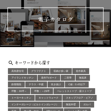
電子カタログ
キーワードから探す
高気密住宅
グラフテクト
収納が多い家
造作家具
アイランドキッチン
造作TVボード
二世帯
無垢床
鉄骨階段
テラス・中庭
吹き抜け
C値：0.45以下
坪数：30坪～
坪数：～29坪
ペレットストーブ・薪ストーブ
トーヨーキッチン
キャットウォーク
スキップフロア・ピアノ
インナーガレージ（ビルトインガレージ）
無垢外壁
ガルバ