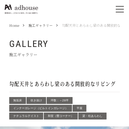
Home
施工ギャラリー
勾配天井とあらわし梁のある開放的なリビ
GALLERY
施工ギャラリー
勾配天井とあらわし梁のある開放的なリビング
無垢床
吹き抜け
坪数：～29坪
インナーガレージ（ビルトインガレージ）
平屋
ナチュラルテイスト
和室（畳コーナー）
梁・柱あらわし