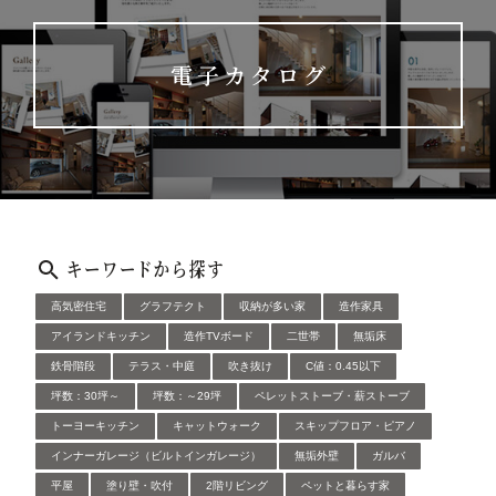
電子カタログ
キーワードから探す
高気密住宅
グラフテクト
収納が多い家
造作家具
アイランドキッチン
造作TVボード
二世帯
無垢床
鉄骨階段
テラス・中庭
吹き抜け
C値：0.45以下
坪数：30坪～
坪数：～29坪
ペレットストーブ・薪ストーブ
トーヨーキッチン
キャットウォーク
スキップフロア・ピアノ
インナーガレージ（ビルトインガレージ）
無垢外壁
ガルバ
平屋
塗り壁・吹付
2階リビング
ペットと暮らす家