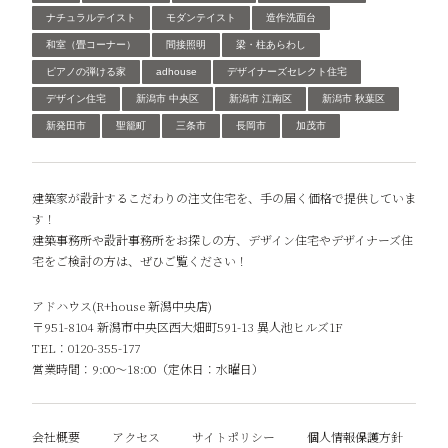
ナチュラルテイスト
モダンテイスト
造作洗面台
和室（畳コーナー）
間接照明
梁・柱あらわし
ピアノの弾ける家
adhouse
デザイナーズセレクト住宅
デザイン住宅
新潟市 中央区
新潟市 江南区
新潟市 秋葉区
新発田市
聖籠町
三条市
長岡市
加茂市
建築家が設計するこだわりの注文住宅を、手の届く価格で提供していま
す！
建築事務所や設計事務所をお探しの方、デザイン住宅やデザイナーズ住
宅をご検討の方は、ぜひご覧ください！
アドハウス(R+house 新潟中央店)
〒951-8104 新潟市中央区西大畑町591-13 異人池ヒルズ1F
TEL：0120-355-177
営業時間：9:00～18:00（定休日：水曜日）
会社概要
アクセス
サイトポリシー
個人情報保護方針