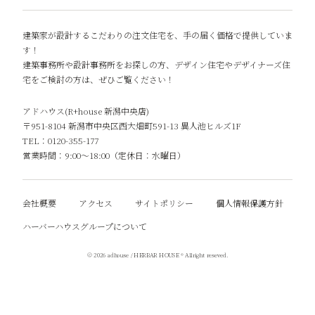
建築家が設計するこだわりの注文住宅を、手の届く価格で提供していま
す！
建築事務所や設計事務所をお探しの方、デザイン住宅やデザイナーズ住
宅をご検討の方は、ぜひご覧ください！
アドハウス(R+house 新潟中央店)
〒951-8104 新潟市中央区西大畑町591-13 異人池ヒルズ1F
TEL：0120-355-177
営業時間：9:00～18:00（定休日：水曜日）
会社概要
アクセス
サイトポリシー
個人情報保護方針
ハーバーハウスグループについて
© 2026 adhouse / HERBAR HOUSE ® Allright reseved.