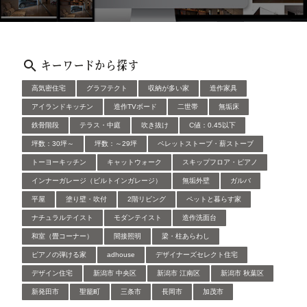
キーワードから探す
高気密住宅
グラフテクト
収納が多い家
造作家具
アイランドキッチン
造作TVボード
二世帯
無垢床
鉄骨階段
テラス・中庭
吹き抜け
C値：0.45以下
坪数：30坪～
坪数：～29坪
ペレットストーブ・薪ストーブ
トーヨーキッチン
キャットウォーク
スキップフロア・ピアノ
インナーガレージ（ビルトインガレージ）
無垢外壁
ガルバ
平屋
塗り壁・吹付
2階リビング
ペットと暮らす家
ナチュラルテイスト
モダンテイスト
造作洗面台
和室（畳コーナー）
間接照明
梁・柱あらわし
ピアノの弾ける家
adhouse
デザイナーズセレクト住宅
デザイン住宅
新潟市 中央区
新潟市 江南区
新潟市 秋葉区
新発田市
聖籠町
三条市
長岡市
加茂市