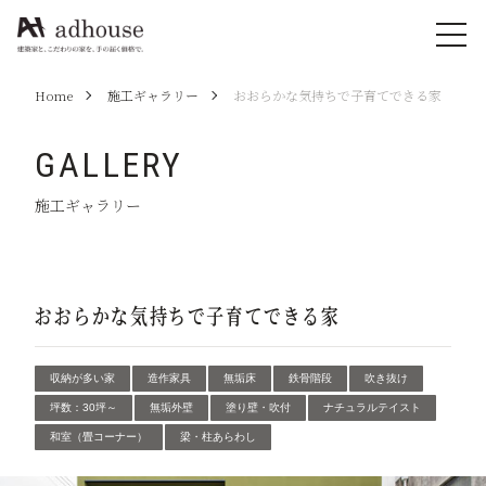
Home
施工ギャラリー
おおらかな気持ちで子育てできる家
GALLERY
施工ギャラリー
おおらかな気持ちで子育てできる家
収納が多い家
造作家具
無垢床
鉄骨階段
吹き抜け
坪数：30坪～
無垢外壁
塗り壁・吹付
ナチュラルテイスト
和室（畳コーナー）
梁・柱あらわし