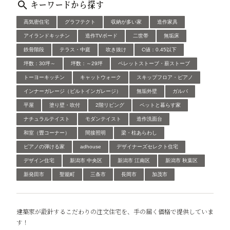
キーワードから探す
高気密住宅
グラフテクト
収納が多い家
造作家具
アイランドキッチン
造作TVボード
二世帯
無垢床
鉄骨階段
テラス・中庭
吹き抜け
C値：0.45以下
坪数：30坪～
坪数：～29坪
ペレットストーブ・薪ストーブ
トーヨーキッチン
キャットウォーク
スキップフロア・ピアノ
インナーガレージ（ビルトインガレージ）
無垢外壁
ガルバ
平屋
塗り壁・吹付
2階リビング
ペットと暮らす家
ナチュラルテイスト
モダンテイスト
造作洗面台
和室（畳コーナー）
間接照明
梁・柱あらわし
ピアノの弾ける家
adhouse
デザイナーズセレクト住宅
デザイン住宅
新潟市 中央区
新潟市 江南区
新潟市 秋葉区
新発田市
聖籠町
三条市
長岡市
加茂市
建築家が設計するこだわりの注文住宅を、手の届く価格で提供していま
す！