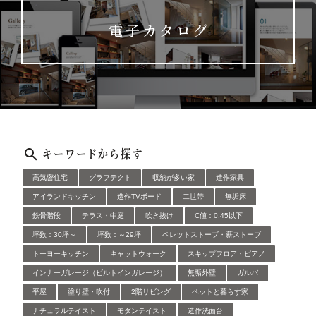
電子カタログ
キーワードから探す
高気密住宅
グラフテクト
収納が多い家
造作家具
アイランドキッチン
造作TVボード
二世帯
無垢床
鉄骨階段
テラス・中庭
吹き抜け
C値：0.45以下
坪数：30坪～
坪数：～29坪
ペレットストーブ・薪ストーブ
トーヨーキッチン
キャットウォーク
スキップフロア・ピアノ
インナーガレージ（ビルトインガレージ）
無垢外壁
ガルバ
平屋
塗り壁・吹付
2階リビング
ペットと暮らす家
ナチュラルテイスト
モダンテイスト
造作洗面台