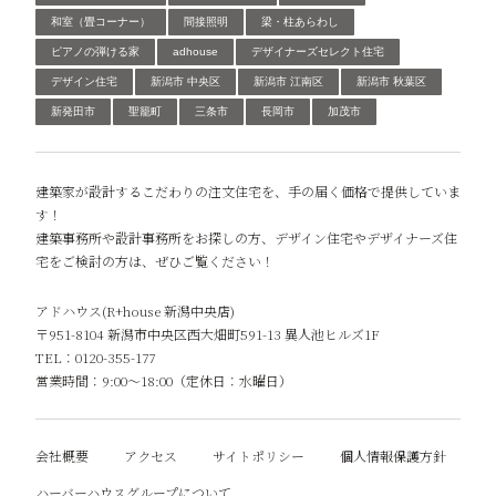
和室（畳コーナー）
間接照明
梁・柱あらわし
ピアノの弾ける家
adhouse
デザイナーズセレクト住宅
デザイン住宅
新潟市 中央区
新潟市 江南区
新潟市 秋葉区
新発田市
聖籠町
三条市
長岡市
加茂市
建築家が設計するこだわりの注文住宅を、手の届く価格で提供していま
す！
建築事務所や設計事務所をお探しの方、デザイン住宅やデザイナーズ住
宅をご検討の方は、ぜひご覧ください！
アドハウス(R+house 新潟中央店)
〒951-8104 新潟市中央区西大畑町591-13 異人池ヒルズ1F
TEL：0120-355-177
営業時間：9:00～18:00（定休日：水曜日）
会社概要
アクセス
サイトポリシー
個人情報保護方針
ハーバーハウスグループについて