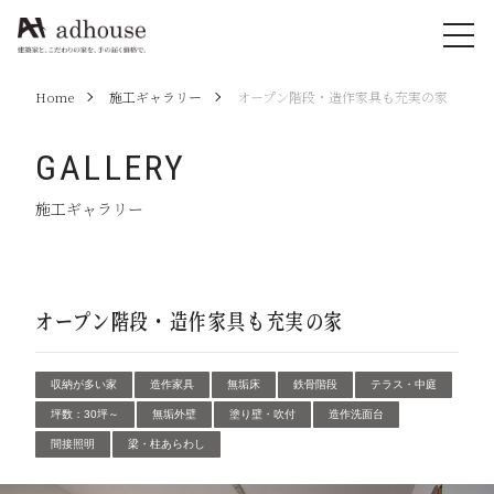
Home
施工ギャラリー
オープン階段・造作家具も充実の家
GALLERY
施工ギャラリー
オープン階段・造作家具も充実の家
収納が多い家
造作家具
無垢床
鉄骨階段
テラス・中庭
坪数：30坪～
無垢外壁
塗り壁・吹付
造作洗面台
間接照明
梁・柱あらわし