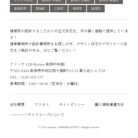
デザイン住宅
新潟市 中央区
新潟市 江南区
新潟市 秋葉区
新発田市
聖籠町
三条市
長岡市
加茂市
建築家が設計するこだわりの注文住宅を、手の届く価格で提供していま
す！
建築事務所や設計事務所をお探しの方、デザイン住宅やデザイナーズ住
宅をご検討の方は、ぜひご覧ください！
アドハウス(R+house 新潟中央店)
〒951-8104 新潟市中央区西大畑町591-13 異人池ヒルズ1F
TEL：0120-355-177
営業時間：9:00～18:00（定休日：水曜日）
会社概要
アクセス
サイトポリシー
個人情報保護方針
ハーバーハウスグループについて
© 2026 adhouse / HERBAR HOUSE ® Allright reseved.