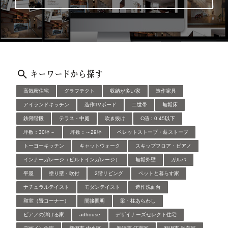
キーワードから探す
高気密住宅
グラフテクト
収納が多い家
造作家具
アイランドキッチン
造作TVボード
二世帯
無垢床
鉄骨階段
テラス・中庭
吹き抜け
C値：0.45以下
坪数：30坪～
坪数：～29坪
ペレットストーブ・薪ストーブ
トーヨーキッチン
キャットウォーク
スキップフロア・ピアノ
インナーガレージ（ビルトインガレージ）
無垢外壁
ガルバ
平屋
塗り壁・吹付
2階リビング
ペットと暮らす家
ナチュラルテイスト
モダンテイスト
造作洗面台
和室（畳コーナー）
間接照明
梁・柱あらわし
ピアノの弾ける家
adhouse
デザイナーズセレクト住宅