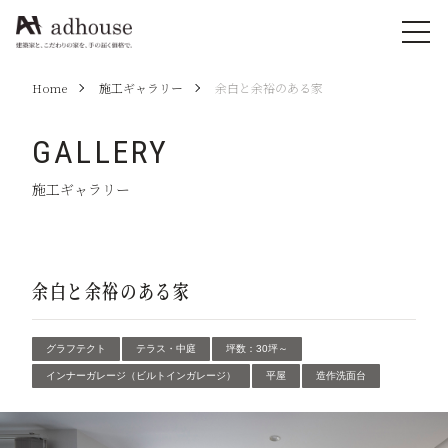
Home
施工ギャラリー
余白と余裕のある家
GALLERY
施工ギャラリー
余白と余裕のある家
グラフテクト
テラス・中庭
坪数：30坪～
インナーガレージ（ビルトインガレージ）
平屋
造作洗面台