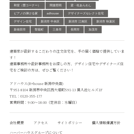
和室（畳コーナー）
間接照明
梁・柱あらわし
ピアノの弾ける家
adhouse
デザイナーズセレクト住宅
デザイン住宅
新潟市 中央区
新潟市 江南区
新潟市 秋葉区
新発田市
聖籠町
三条市
長岡市
加茂市
建築家が設計するこだわりの注文住宅を、手の届く価格で提供していま
す！
建築事務所や設計事務所をお探しの方、デザイン住宅やデザイナーズ住
宅をご検討の方は、ぜひご覧ください！
アドハウス(R+house 新潟中央店)
〒951-8104 新潟市中央区西大畑町591-13 異人池ヒルズ1F
TEL：0120-355-177
営業時間：9:00～18:00（定休日：水曜日）
会社概要
アクセス
サイトポリシー
個人情報保護方針
ハーバーハウスグループについて