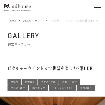
Home
施工ギャラリー
ピクチャーウインドゥで眺望を楽しむ2階L
GALLERY
施工ギャラリー
ピクチャーウインドゥで眺望を楽しむ2階LDK
無垢床
鉄骨階段
テラス・中庭
坪数：～29坪
塗り壁・吹付
2階リビング
ナチュラルテイスト
造作洗面台