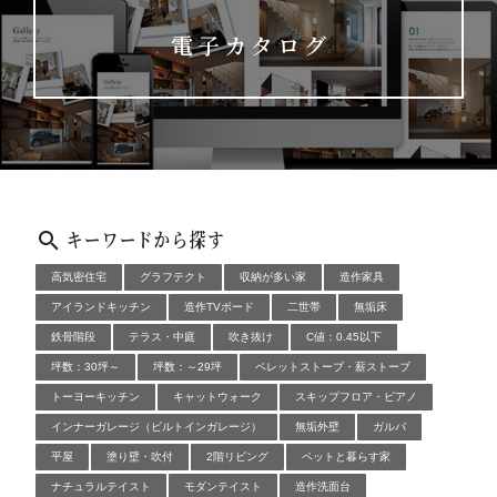
電子カタログ
キーワードから探す
高気密住宅
グラフテクト
収納が多い家
造作家具
アイランドキッチン
造作TVボード
二世帯
無垢床
鉄骨階段
テラス・中庭
吹き抜け
C値：0.45以下
坪数：30坪～
坪数：～29坪
ペレットストーブ・薪ストーブ
トーヨーキッチン
キャットウォーク
スキップフロア・ピアノ
インナーガレージ（ビルトインガレージ）
無垢外壁
ガルバ
平屋
塗り壁・吹付
2階リビング
ペットと暮らす家
ナチュラルテイスト
モダンテイスト
造作洗面台